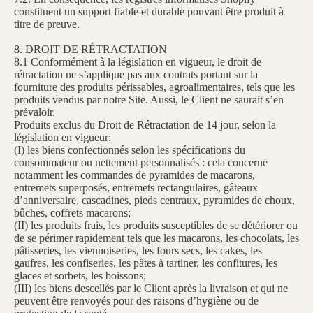
constituent un support fiable et durable pouvant être produit à
titre de preuve.
8. DROIT DE RÉTRACTATION
8.1 Conformément à la législation en vigueur, le droit de
rétractation ne s’applique pas aux contrats portant sur la
fourniture des produits périssables, agroalimentaires, tels que les
produits vendus par notre Site. Aussi, le Client ne saurait s’en
prévaloir.
Produits exclus du Droit de Rétractation de 14 jour, selon la
législation en vigueur:
(I) les biens confectionnés selon les spécifications du
consommateur ou nettement personnalisés : cela concerne
notamment les commandes de pyramides de macarons,
entremets superposés, entremets rectangulaires, gâteaux
d’anniversaire, cascadines, pieds centraux, pyramides de choux,
bûches, coffrets macarons;
(II) les produits frais, les produits susceptibles de se détériorer ou
de se périmer rapidement tels que les macarons, les chocolats, les
pâtisseries, les viennoiseries, les fours secs, les cakes, les
gaufres, les confiseries, les pâtes à tartiner, les confitures, les
glaces et sorbets, les boissons;
(III) les biens descellés par le Client après la livraison et qui ne
peuvent être renvoyés pour des raisons d’hygiène ou de