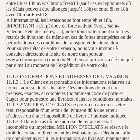
entre 8h et 13h avec ChronoFresh13 (sauf cas exceptionnels où
les délais peuvent être allongés jusqu’à 18h) et entre 8h et 18h
avec ChronoFresh18.
A l’international, les livraisons se font entre 9h et 18h.
IMPORTANT : En période de forte activité (Noël, Saint-
Valentin, Fête des mères, …), notre transporteur peut subir des
retards de livraison, de même en cas de fortes intempéries ou de
perturbations des conditions de transport et de circulation.
Pour suivre l’état de votre livraison, nous vous invitons à
consulter directement le site de notre transporteur
(www.chronopost.fr) muni du N° d’envoi qui vous a été indiqué
par e-mail au moment de l’expédition de votre colis.
11.1.3 INFORMATIONS ET ADRESSES DE LIVRAISON
11.1.3.1 Le Client est responsable des informations relatives au
nom et adresse du destinataire. Ces mentions doivent être
précises, exactes, et complètes (notamment code de porte et
étage) pour permettre une livraison dans les conditions normales.
11.1.3.2 MILLION D’ECLATS ne pourra en aucun cas être
tenu responsable d’un retour de livraison dû à une erreur
d’adresse ou à une impossibilité de livrer à l’adresse indiquée.
11.1.3.3 Dans le cas où une adresse de livraison serait
incomplète ou imprécise, MILLION D’ECLATS se réserve le
droit de contacter directement le destinataire par téléphone, afin
de compléter avec lui les informations de livraison manquantes