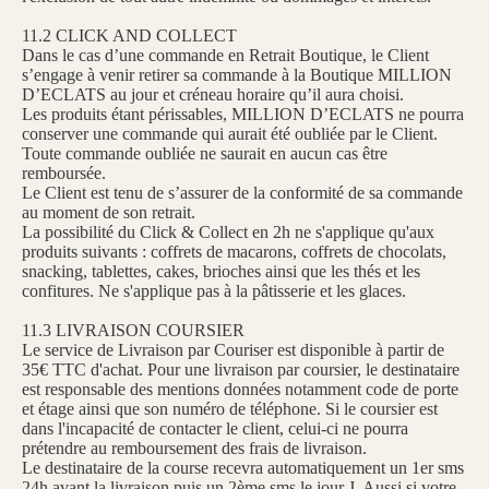
11.2 CLICK AND COLLECT
Dans le cas d’une commande en Retrait Boutique, le Client
s’engage à venir retirer sa commande à la Boutique MILLION
D’ECLATS au jour et créneau horaire qu’il aura choisi.
Les produits étant périssables, MILLION D’ECLATS ne pourra
conserver une commande qui aurait été oubliée par le Client.
Toute commande oubliée ne saurait en aucun cas être
remboursée.
Le Client est tenu de s’assurer de la conformité de sa commande
au moment de son retrait.
La possibilité du Click & Collect en 2h ne s'applique qu'aux
produits suivants : coffrets de macarons, coffrets de chocolats,
snacking, tablettes, cakes, brioches ainsi que les thés et les
confitures. Ne s'applique pas à la pâtisserie et les glaces.
11.3 LIVRAISON COURSIER
Le service de Livraison par Couriser est disponible à partir de
35€ TTC d'achat. Pour une livraison par coursier, le destinataire
est responsable des mentions données notamment code de porte
et étage ainsi que son numéro de téléphone. Si le coursier est
dans l'incapacité de contacter le client, celui-ci ne pourra
prétendre au remboursement des frais de livraison.
Le destinataire de la course recevra automatiquement un 1er sms
24h avant la livraison puis un 2ème sms le jour J. Aussi si votre