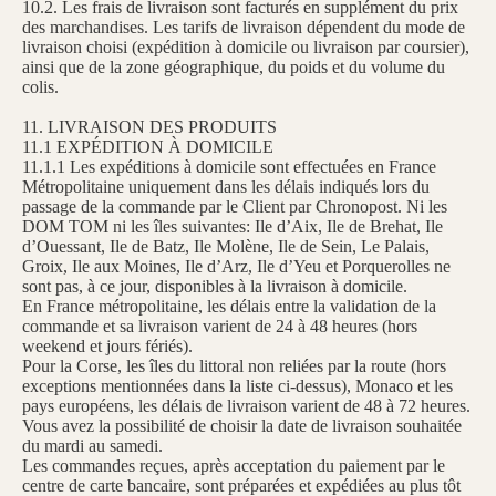
10.2. Les frais de livraison sont facturés en supplément du prix
des marchandises. Les tarifs de livraison dépendent du mode de
livraison choisi (expédition à domicile ou livraison par coursier),
ainsi que de la zone géographique, du poids et du volume du
colis.
11. LIVRAISON DES PRODUITS
11.1 EXPÉDITION À DOMICILE
11.1.1 Les expéditions à domicile sont effectuées en France
Métropolitaine uniquement dans les délais indiqués lors du
passage de la commande par le Client par Chronopost. Ni les
DOM TOM ni les îles suivantes: Ile d’Aix, Ile de Brehat, Ile
d’Ouessant, Ile de Batz, Ile Molène, Ile de Sein, Le Palais,
Groix, Ile aux Moines, Ile d’Arz, Ile d’Yeu et Porquerolles ne
sont pas, à ce jour, disponibles à la livraison à domicile.
En France métropolitaine, les délais entre la validation de la
commande et sa livraison varient de 24 à 48 heures (hors
weekend et jours fériés).
Pour la Corse, les îles du littoral non reliées par la route (hors
exceptions mentionnées dans la liste ci-dessus), Monaco et les
pays européens, les délais de livraison varient de 48 à 72 heures.
Vous avez la possibilité de choisir la date de livraison souhaitée
du mardi au samedi.
Les commandes reçues, après acceptation du paiement par le
centre de carte bancaire, sont préparées et expédiées au plus tôt