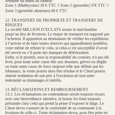
Semaine du mardi au samedi:
Zone 1 (Matheysine) 18 € TTC // Zone 2 (grenoble) 37€ TTC //
Zone 3 (grenoble alentours) 68 € TTC
12. TRANSFERT DE PROPRIETE ET TRANSFERT DE
RISQUES
La société MILLION D’ECLATS assure la marchandise
jusqu’au lieu de livraison. Le risque de transport est supporté par
l’acheteur. Il appartient au destinataire de vérifier les expéditions
à l’arrivée et de faire toutes réserves qui apparaîtraient justifiées,
voire même de refuser le colis, si celui-ci est susceptible d’avoir
été ouvert ou s’il porte des marques de détérioration.
Enfin, si le produit, sous la responsabilité du coursier, n'a pas été
livré, pour toute autre cause liée aux douanes, grèves ou dégâts
ou toute autre cause de force majeure telle que définie par les
tribunaux, la vente pourra alors être résolue et le Client pourra
obtenir restitution de son prix à l'exclusion de tout autre
indemnité ou dommages et intérêts.
13. RÉCLAMATIONS ET REMBOURSEMENT
13.1. Les réclamations ou contestations seront toujours reçues
avec une bienveillance attentive, la bonne foi étant toujours
présumée chez celui qui prend la peine d’exposer le litige. Le
Client devra s'assurer de la conformité de sa commande à la
livraison de celle-ci. Toute réclamation devra, pour être prise en