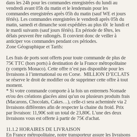
dans les 24h pour les commandes enregistrées du lundi au
vendredi avant 05h du matin et le lendemain pour les
commandes enregistrées après 05h du matin (sauf WE et jours
fériés). Les commandes enregistrées le vendredi après 05h du
matin, samedi et dimanche sont expédiées au plus tôt le lundi et
le mardi suivants (sauf jours fériés). En période de fêtes, les
délais peuvent être rallongés. Il convient donc de veiller à
anticiper vos commandes pendant ces périodes.
Zone Géographique et Tarifs:
Les frais de ports sont offerts pour toute commande de plus de
75€ TTC (hors ports) à destination de la France métropolitaine
(y compris Monaco). Cette offre n’est pas disponible pour les
livraisons à l’international ou en Corse. MILLION D’ECLATS
se réserve le droit de modifier ou de supprimer cette offre à tout
moment.
* Si votre commande comporte à la fois un entremets Nomade
et/ou des créations glacées ainsi qu'un ou plusieurs produits frais
(Macarons, Chocolats, Cakes…), celle-ci sera acheminée via 2
livraisons différentes afin de respecter la chaine du froid. Prix
par livraison: 11,90€ soit un total de 23,80€. L'une des deux
livraisons vous est offerte à partir de 75€ d'achat.
11.1.2 HORAIRES DE LIVRAISON
En France métropolitaine, notre transporteur assure les livraisons