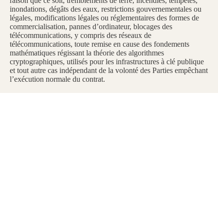
raison que ce soit, tremblements de terre, incendies, tempêtes,
inondations, dégâts des eaux, restrictions gouvernementales ou
légales, modifications légales ou réglementaires des formes de
commercialisation, pannes d’ordinateur, blocages des
télécommunications, y compris des réseaux de
télécommunications, toute remise en cause des fondements
mathématiques régissant la théorie des algorithmes
cryptographiques, utilisés pour les infrastructures à clé publique
et tout autre cas indépendant de la volonté des Parties empêchant
l’exécution normale du contrat.
19. LOI APPLICABLE
Les présentes conditions générales sont régies exclusivement par
la loi française. Le Tribunal de commerce de GRENOBLE sera
seul compétent pour tout litige ou différend les concernant.
Les présentes conditions générales sont régies exclusivement par
la loi française. La langue du présent contrat est la langue
française. En cas de traduction, seule la version française fait
foi.
Tout litige sera de la compétence du Tribunal de Commerce de
Grenoble une fois les voies amiables épuisées.
La responsabilité de la société MILLION D’ECLATS ne saurait
être engagée en cas de non-respect de la réglementation d’un
pays étranger où les produits commercialisés sur ce site seraient
livrés.