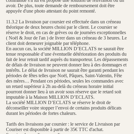
commande s'il lui est proposé une solution de relivraison ou un
avoir. De plus, toute demande de remboursement doit être
appuyée d'une photo attestant du point remonté.
11.3.2 La livraison par coursier est effectuée dans un créneau
théorique de deux heures choisi par le client. Le coursier se
réserve le droit, en cas de grèves ou de journées exceptionnelles
( Noël & Jour de l'an ) de livrer dans un créneau de 3 heures. Le
client doit demeurer joignable par téléphone.
En aucun cas, la société MILLION D’ECLATS ne saurait être
tenue responsable d’une éventuelle détérioration des produits du
fait de leur retrait tardif auprès du transporteur. Les dépassements
de délais de livraison ne peuvent donner lieu à des dommages et
intérêts. Le délai de livraison ne saurait être garanti pendant les
périodes de fêtes telles que Noël, Pâques, Saint-Valentin, Fête
des mères… Pendant ces périodes, seules les commandes avec
un retard supérieur à 2h au-delà du créneau horaire initial
pourront donner lieu à un avoir sous réserve que le retard soit
imputable à la Maison MILLION D’ECLATS.
La société MILLION D’ECLATS se réserve le droit de
déconseiller voire stopper l’envoi de certains produits délicats
durant les périodes de fortes chaleurs.
Tarifs des livraisons par coursier : le service de Livraison par
Couriser est disponible à partir de 35€ TTC d'achat.